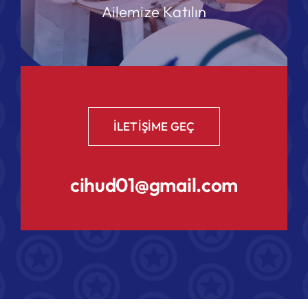
Ailemize Katılın
ILETIŞIME GEÇ
cihud01@gmail.com