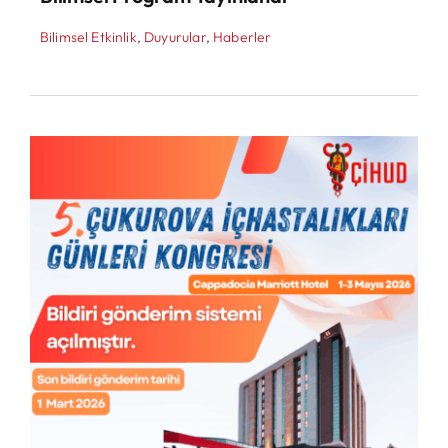
Bilimsel Etkinlik
,
Duyurular
,
Haberler