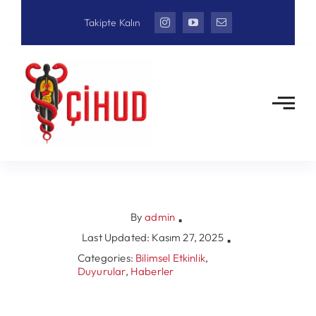
Skip
Takipte Kalın
to
content
By
admin
▪
Last Updated: Kasım 27, 2025
▪
Categories:
Bilimsel Etkinlik
,
Duyurular
,
Haberler